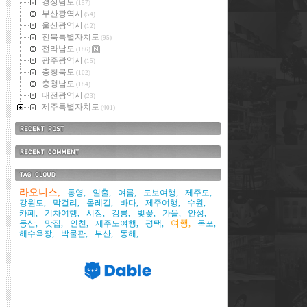
경상남도
(157)
부산광역시
(54)
울산광역시
(12)
전북특별자치도
(95)
전라남도
(186)
광주광역시
(15)
충청북도
(102)
충청남도
(184)
대전광역시
(23)
제주특별자치도
(401)
최근에 올라온 글
최근에 달린 댓글
태그목록
라오니스,
통영,
일출,
여름,
도보여행,
제주도,
강원도,
막걸리,
올레길,
바다,
제주여행,
수원,
카페,
기차여행,
시장,
강릉,
벚꽃,
가을,
안성,
여행,
등산,
맛집,
인천,
제주도여행,
평택,
목포,
해수욕장,
박물관,
부산,
동해,