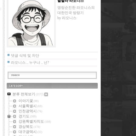
랄랄라 라오니스
명랑순진한 라오니스의
대한민국 방랑기
by
라오니스
댓글 삭제 및 차단
라오니스... 누구냐 .. 넌?
카테고리
분류 전체보기
(2172)
이야기꽃
(98)
서울특별시
(69)
인천광역시
(76)
경기도
(309)
강원특별자치도
(188)
경상북도
(170)
대구광역시
(32)