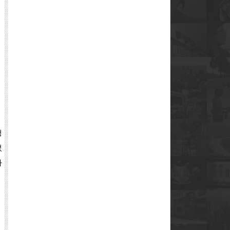
행
었
아