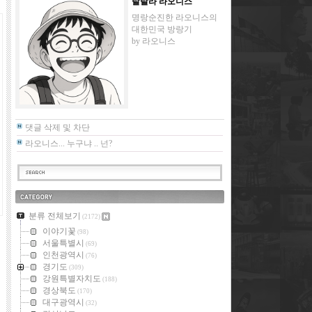
랄랄라 라오니스
명랑순진한 라오니스의
대한민국 방랑기
by
라오니스
댓글 삭제 및 차단
라오니스... 누구냐 .. 넌?
카테고리
분류 전체보기
(2172)
이야기꽃
(98)
서울특별시
(69)
인천광역시
(76)
경기도
(309)
강원특별자치도
(188)
경상북도
(170)
대구광역시
(32)