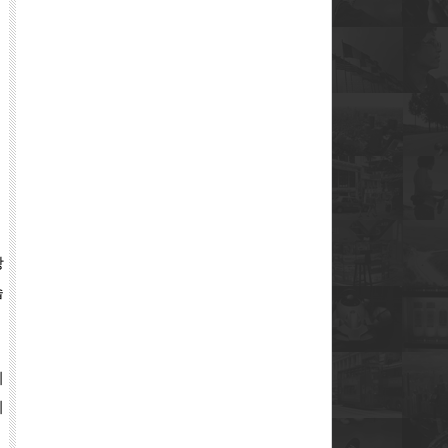
상
습
니
기