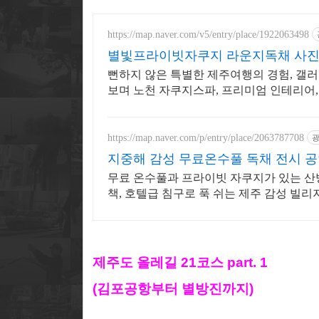
https://map.naver.com/v5/entry/place/1922063498
별빛프라이빗자쿠지 라운지독채 사진보
뻔하지 않은 특별한 제주여행의 경험, 갤
보며 노천 자쿠지스파, 프리미엄 인테리어,
https://map.naver.com/p/entry/place/2063787708
지중해 감성 무료온수풀 독채 전시 
무료 온수풀과 프라이빗 자쿠지가 있는 산방산
책, 호텔급 침구로 푹 쉬는 제주 감성 빌리지
제주도 올레길 21코스 part. 1
(김포공항부터 별방진까지)