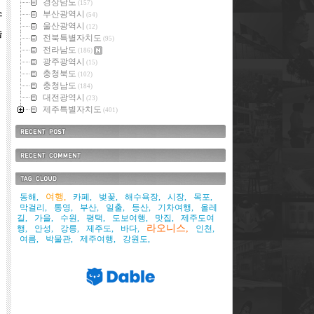
경상남도
(157)
스
부산광역시
(54)
울산광역시
(12)
습
전북특별자치도
(95)
전라남도
(186)
광주광역시
(15)
충청북도
(102)
충청남도
(184)
대전광역시
(23)
제주특별자치도
(401)
최근에 올라온 글
최근에 달린 댓글
태그목록
여행,
동해,
카페,
벚꽃,
해수욕장,
시장,
목포,
막걸리,
통영,
부산,
일출,
등산,
기차여행,
올레
길,
가을,
수원,
평택,
도보여행,
맛집,
제주도여
라오니스,
행,
안성,
강릉,
제주도,
바다,
인천,
여름,
박물관,
제주여행,
강원도,