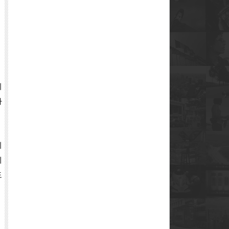
지
하
지
에
도