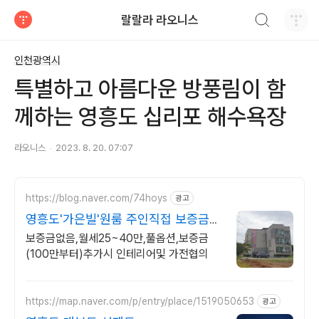
검색하기
랄랄라 라오니스
티스토리
인천광역시
특별하고 아름다운 방풍림이 함
께하는 영흥도 십리포 해수욕장
라오니스
2023. 8. 20. 07:07
https://blog.naver.com/74hoys
광고
영흥도'가은빌'원룸 주인직접 보증금
추가시 맞춤 인테리어
보증금없음,월세25~40만,풀옵션,보증금
(100만부터)추가시 인테리어및 가전협의
https://map.naver.com/p/entry/place/1519050653
광고