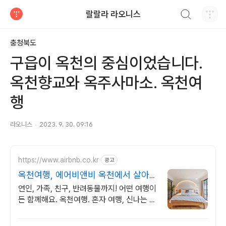
검색하기
랄랄라 라오니스
티스토리
충청북도
구읍이 옥천의 중심이었습니다.
옥천향교와 옥주사마소. 옥천여
행
라오니스
2023. 9. 30. 09:16
https://www.airbnb.co.kr
광고
옥천여행, 에어비앤비 옥천에서 살아보
기
연인, 가족, 친구, 반려동물까지! 어떤 여행이
든 함께해요. 옥천여행. 혼자 여행, 신나는 파
티, 가족과의 편안한 휴식까지, 에어비앤비에
서 만나보세요.