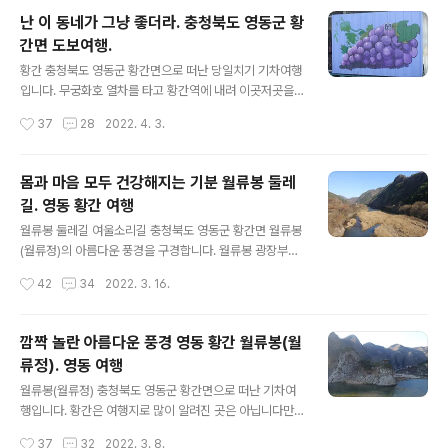
뱅이(다슬기의 영동 사투리)를 많이 먹었더니 배가 부릅니
난 이 동네가 그냥 좋더라. 충청북도 영동군 황
다. 버스 타니 졸음이 쏟아집니다. 올뱅이와 먹은 막걸리 영
간면 도보여행.
향도 있는 것 같습니다. 버스를 타고 영동역에서 내립니다.
글 내용
사전에 지도 검색으로 가는 길을 봐 두었습니다. 와인터널
황간 충청북도 영동군 황간면으로 떠난 당일치기 기차여행
까지 걸어서 20분 정도만 가면 됩니다. 가는 길에 벽화가
입니다. 무궁화호 열차를 타고 황간역에 내려 이곳저곳을
보입니다. 벽화 속 포도 알갱이가 탱글탱글합니다. 와인 만
구경합니다. 아기자기하게 꾸민 황간역도 살펴보고, 월류
작성시간
37
28
2022. 4. 3.
나러 가는 길에 포도가 반갑습니다. 무지개다리를 건너
봉까지 걸어가며 경치 구경도 했습니다. 월류봉 둘레길 1구
면 포도터널이 있습니다. 터널..
간 여울소리길도 걸었습니다. 황간면 마을과 시내를 거닐
며 황간이라든 지역을 좀 더 알아가기로 합니다. 월류봉 둘
몸과 마음 모두 건강해지는 기분 월류봉 둘레
레길 1코스 여울소리길이 보입니다. 월류봉 둘레길은 월류
길. 영동 황간 여행
봉과 반야사를 잇는 도보여행길입니다. 3개의 코스로 되어
글 내용
있고, 첫 번째 코스가 여울소리길입니다. 사진 오른쪽에 솟
월류봉 둘레길 여울소리길 충청북도 영동군 황간면 월류봉
은 봉우리가 칼봉입니다. 칼처럼 날카롭죠. 칼봉과 석천 사
(월류정)의 아름다운 풍경을 구경합니다. 월류봉 광장부터
이 데크길이 보입니다. 여울소리길입니다. 물소리 들으며
반야사까지 월류봉 둘레길이라는 도보여행길이 있습니다.
작성시간
42
34
2022. 3. 16.
걸으면 좋습니다. 여울소리길 걸은 후에 황간 시내로 향합
둘레길 1코스 여울소리길을 걷습니다. 월류봉은 달도 머물
니다. 여울소리길 구간은 마을에서 벗어난 곳..
다 간다는 봉우리라는 뜻입니다. 봉우리가 높진 않은데 산
과 물이 어우러지는 풍경이 아주 근사합니다. 누가 보더라
깜짝 놀란 아름다운 풍경 영동 황간 월류봉(월
도 아름답다고 감탄할 것입니다. 월류봉 둘레길은 월류봉
류정). 영동 여행
광장에서 반야사까지 8.4㎞의 도보여행길입니다. 저에게
글 내용
8.4㎞ 걷는 일은 크게 힘든 일은 아닙니다. 문제는 반야사
월류봉(월류정) 충청북도 영동군 황간면으로 떠난 기차여
에서 황간역으로 오는 돌아오는 교통편이 잘 없습니다. 애
행입니다. 황간은 여행지로 많이 알려진 곳은 아닙니다만
초에 계획하고 온 아이템이 아니기에 시간이 많지 않습니
알찬 볼거리가 많습니다. 황간역까지 무궁화호 열차를 타
작성시간
37
32
2022. 3. 8.