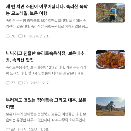
다. 속리산 입구에서 법주사까지 5리(2㎞)라고 해서 오리
세 번 치면 소원이 이루어집니다. 속리산 목탁
숲길입니다. 속리산 입구에서 상가가 모여 있는 길이 1㎞
봉 모노레일. 보은 여행
이고 상가 끝에서 법주사까지 1㎞입니다. 법주사 앞까지
글 내용
차 타고 갈 수 없습니다. 1㎞ 전에 있는 주차장에서 걸어
속리산 목탁봉 충청북도 보은 여행길입니다. 보은에는 속
가야 합니다. 숲길을 올라가자보면 일주문을 만납니다. 일
리산이 있습니다. 속리산은 국립공원으로 지정되었을 정도
주문은 여기서부터 절이니까 몸가짐을 조심하라는 것입니
로 명산으로 손꼽힙니다. 속리산 가는 길에 말티재 고갯길
작성시간
78
11
2024. 2. 23.
다. 일주문에 호서제일가람이라 적혀 있습니다. 호서지역
을 지납니다. 말티재를 넘어 속리산으로 가는 길에 솔향공
에서 제일가는 절이라는 뜻입니다. 호서지역은 충청도..
원이 있습니다. 솔향공원에 재밌게 즐길만한 것이 있습니
다. 모노레일 타고 목탁봉까지 올라봅니다. 말티재에서 속
넉넉하고 친절한 속리토속음식점, 보은대추
리산 방향으로 가다 보면 솔향공원이 크게 보입니다. 주차
빵. 속리산 맛집
장도 잘 되어 있고요. 주차비 무료. 소나무 홍보전시관이라
글 내용
쓰여 있지만 크게 관심 있진 않았습니다. 주차하고 주변을
속리토속음식점, 보은대추빵 12월입니다. 겨울 분위기가
살펴봅니다. 스카이 바이크를 타보고 싶었습니다. 속리산
확 느껴집니다. 엊그제 단풍놀이 다녀온 것 같은데 겨울이
테마파크 안에 집라인, 스카이 트레일, 스카이 바이크, 모노
라니. 시간이 빠르게 지나갑니다. 더 늦기 전에 11월 속리산
작성시간
77
20
2023. 12. 7.
레일 등이 있습니다. 금액을 보니 생각보다 비쌉니다. 스카
단풍놀이 만난 먹거리를 소개해야겠습니다. 속리산 법주사
이 바이크는 20,000원. 스카이 트레일은..
입구에 많은 식당 중에 속리토속음식점에서 점심 먹습니
다. 집에 가는 길에 대추찐빵을 만납니다. 말티재를 넘어 법
부러져도 멋있는 정이품송 그리고 대추. 보은
주사로 향합니다. 말티재는 굽이굽이 고갯길입니다. 운전
여행
하기 어렵지만 풍경이 좋습니다. 말티재를 거치지 않고 법
글 내용
주사로 갈 수도 있습니다. 법주사로 향하는 길 가로수가 잘
보은 대추와 정이품송 충청북도 보은군 여행길입니다. 보
정돈된 모습이 보기 좋습니다. 친구가 운전하고 저는 보조
은에는 유명한 나무가 있습니다. 대추나무와 소나무입니
석에서 편하게 갑니다. 가을 행락철이면 법주사까지 차가
다. 대추나무는 특정 하나의 나무를 지칭하는 것이 아닙니
작성시간
68
8
2023. 11. 25.