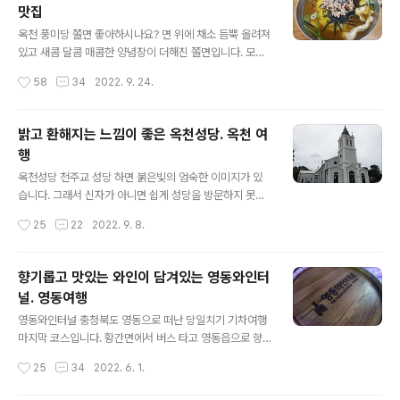
맛집
겨 보십니다. 옥천과 옥천 바로 옆 영동을 묶어 당일치기로
글 내용
떠납니다. 옥천, 영동 볼거리 많은 고장입니다. 부모님 거동
옥천 풍미당 쫄면 좋아하시나요? 면 위에 채소 듬뿍 올려져
이 힘드셔서 최대한 걷지 않고 다니는 여행입니다. 경부고
있고 새콤 달콤 매콤한 양념장이 더해진 쫄면입니다. 모든
속도로 망향휴게소에서 잠시 쉬어갑니다. 주전부리 먹으며
쫄면이 이렇지는 않습니다. 충청북도 옥천군 풍미당에는
작성시간
58
34
2022. 9. 24.
잠시 쉬어 갑니다. 첫 번째로 도착한 곳은 영동군 황간면 월
다른 쫄면이 있습니다. 여러 매스컴에도 오르내리며 옥천
류정입니다. 사진 오른쪽에 보이는 ..
맛집으로도 널리 알려진 곳입니다. 옥천 구읍에서 옥천의
옛 모습과 정지용 시인을 만났습니다. 점심 먹고 옥천의 명
밝고 환해지는 느낌이 좋은 옥천성당. 옥천 여
소들을 찾아 나서기로 합니다. 뭘 먹을까 하다가 쫄면이 생
행
각났습니다. 풍미당 쫄면을 방송에서 봤습니다. 그렇게 지
글 내용
도 앱을 켜고 식당을 찾아 나선 끝에 도착했습니다. 럴수럴
옥천성당 천주교 성당 하면 붉은빛의 엄숙한 이미지가 있
수 이럴 수가 식당 앞에 줄이 상당합니다. 일요일이어서 그
습니다. 그래서 신자가 아니면 쉽게 성당을 방문하지 못하
렇겠지만 상상 못 한 상황입니다. 기다릴 것이냐? 다른 곳
기도 합니다. 오늘 찾아가는 옥천성당은 가보고 싶은 마음
작성시간
25
22
2022. 9. 8.
으로 갈 것이냐? 잠깐의 고민 끝에 기다리기로 합니다. 생
이 들 수 있습니다. 마음이 밝고 환해지는 것이 새로운 느낌
각보다 줄은 빨리 짧아지고 있습니..
의 성당입니다. SNS 사진 명소로도 널리 알려지고 있습니
다. 충청북도 옥천은 우리나라 중앙에 있습니다. 대전광역
향기롭고 맛있는 와인이 담겨있는 영동와인터
시와 붙어 있습니다. 택배 조회할 때 한 번씩은 보셨을 것입
널. 영동여행
니다. 옥천 HUB. 옥천역에서 10여 분 걸어가면 성당을 볼
글 내용
수 있습니다. 버스나 택시 타고 갈 수도 있는데 동네 구경할
영동와인터널 충청북도 영동으로 떠난 당일치기 기차여행
겸 걷습니다. 성당으로 오르는 길 벽화로 먼저 성당을 만납
마지막 코스입니다. 황간면에서 버스 타고 영동읍으로 향
니다. 그림으로만 봐도 뭔가 분위기가 다릅니다. 옥천 명소
합니다. 황간역에 기차가 많이 정차하지 않아 시내버스를
작성시간
25
34
2022. 6. 1.
인 둔주봉 한반도 지형과 군북면 부소담악의 풍경을 사진
이용합니다. 영동에 와서 영동와인터널로 향합니다. 향긋
으로 만납니다. 옥천은 내..
하고 진한 와인 향기에 빠져듭니다. 영동역 황간에서 올