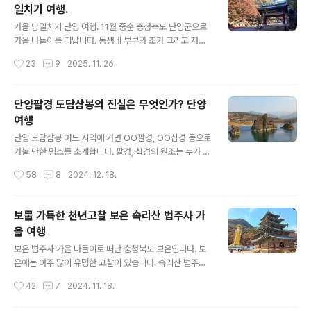
일치기 여행.
글 내용
가을 당일치기 단양 여행. 11월 중순 충청북도 단양군으로
가을 나들이를 떠납니다. 동생네 부부와 조카 그리고 저까
지 4명이 함께 한 당일치기 단양 여행입니다. 단양은 볼거
작성시간
23
9
2025. 11. 26.
리가 많은 고장입니다. 시간 관계상 여러 곳을 보진 못했지
만 알차고 배부르게 하루를 보냈습니다. 구인사, 보발재, 카
페 산, 단양구경시장 등을 살펴보았습니다. 평택에서 출발
단양팔경 도담삼봉의 진실은 무엇인가? 단양
하여 단양까지는 2시간 정도 걸립니다. 평택 제천 간 고속
여행
도로 천등산 휴게소에서 잠시 쉬어갑니다. 울고 넘는 박달
글 내용
재라는 노래에 나오는 그 천등산입니다. 천등산 박달재를
단양 도담삼봉 어느 지역에 가면 OO팔경, OO십경 등으로
울고 넘는 우리 님아 ♬ 휴게소가 있는 곳이 충청북도 충주
가볼 만한 명소를 소개합니다. 팔경, 십경의 원조는 누가 뭐
시입니다. 충주에는 고구려 유적이 남아 있습니다. 천등사
라 해도 단양팔경입니다. 단양팔경에서도 첫손에 꼽히는
작성시간
58
8
2024. 12. 18.
휴게소에는 고구려 테마공원이 있습니다. 공원은 규모가
곳이 도담삼봉입니다. 많은 이야기가 담긴 도담삼봉으로
작습니다만 고구려 느낌을 잘..
향합니다. 도담삼봉은 충청북도 단양군 매포읍에 있습니
다. 단양읍내에서 자동차로 10분 정도 걸립니다. 입장료는
보물 가득한 천년고찰 보은 속리산 법주사 가
없습니다. 주차비는 일반 승용차 기준 3,000원입니다. 도
을 여행
담삼봉 입구에는 단양군 마스코트 온달과 평강이 있습니
글 내용
다. 온달이 마지막으로 싸우다 전사한 곳이 단양 온달산성
보은 법주사 가을 나들이로 떠난 충청북도 보은입니다. 보
이라고 합니다. (단양이 아니고 서울 아차산이 마지막 전투
은에는 아주 많이 유명한 고찰이 있습니다. 속리산 법주사
라고도 합니다) 온달이 진짜 바보는 아니었다죠. 저 앞에 도
입니다. 유네스코 세계문화유산에도 등재되면서 세계적인
작성시간
42
7
2024. 11. 18.
담삼봉이 보입니다. 마차를 타고 도담삼봉 일대를 돌아볼
문화재가 되었습니다. 실제로 국보, 보물급 문화재도 다수
수 있습니다. 어른 10,0..
있는 귀하디귀한 절입니다. 법주사의 이모저모를 살펴봅니