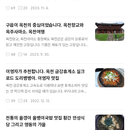
이 선명합니다. 눈이 많이 오면 속리터널로 우회하라 적혀
리산이 유명합니다. 속리산에는 법주사라는 대찰이 있습니
작성시간
69
20
2023. 11. 4.
있습니다. 길이 급경사에 회전 반경도 큽니다. 여기부터 말
다. 가을의 보은은 대추가 가득합니다. 달큰한 대추도 맛보
티재 친구와 함께 떠난 여..
고 알록달록 예쁜 단풍도 보면서 보은을 즐깁니다. 가을을
만납니다. 2023년 11월 3일 풍경입니다. 결초보은(結草
구읍이 옥천의 중심이었습니다. 옥천향교와
報恩)이라는 사자성어가 익숙해서 보은 지명이 낯설진 않
옥주사마소. 옥천여행
을 것입니다. 보은이라는 지명은 조선시대 세조와 관련 있
글 내용
습니다. 세조는 불교에 많이 의지했습니다. 속리산 법주사
옥천향교, 옥천사마소 충청북도 옥천군은 금강의 상류로서
까지 찾아옵니다. 속리산의 맑은 물로 목욕하고 병이 나았
맑고 깨끗한 고장입니다. 기름진 옥토가 있는 고장입니다.
답니다. 부처님의 은혜에 보답한다는 의미로 보은(報恩)이
경부선 철도가 놓이면서 지형이 변합니다. 옥천역을 중심
작성시간
48
14
2023. 9. 30.
라 불렸다고 합니다. 보은 나들이 첫 번째 목적지는 말티재
으로 시가지가 확장됩니다. 옥천의 옛 중심은 구읍이 되어
라는 고갯길입니다. 말티재도 세조와 관련 ..
중심에서 멀어집니다. 구읍에는 옥천의 역사를 알 수 있는
건물이 남아 있습니다. 그중에서 향교와 사마소를 살펴봅
이영자가 추천합니다. 옥천 금강휴게소 실크
니다. 옥천구읍을 걷습니다. 커다란 나무가 눈길을 사로잡
로드 도리뱅뱅이. 이영자 맛집
습니다. 나무 모양이 범상치 않습니다. 사연이 있을법한 나
글 내용
무입니다. 나무는 느티나무입니다. 수령은 약 370년. 나무
옥천 금강휴게소 고속도로 이용하다 보면 휴게소에서 맛있
높이가 16m입니다. 아파트 5층 높이입니다. 봄에 잎이 많
는 것 먹으며 잠시 쉬어갈 때가 있습니다. 우리나라 고속도
이 피면 풍년이 들고 입이 적게 피면 가뭄이 든다고 전해오
로 휴게소 숫자가 약 200개 정도 된다고 합니다. 그중에서
작성시간
39
25
2022. 12. 12.
고 있습니다. 매년 풍년을 기원하는 대보름제를 올리고 있
오늘 소개하는 금강휴게소는 풍경 좋기로 손꼽히는 곳입니
습니다. 나무 밑동에 금줄. 신성..
다. 금강휴게소는 특별한 먹거리도 있습니다. 부모님 모시
고 충청북도 영동, 옥천으로 떠난 가을 나들이길입니다. 집
전통의 올갱이 올뱅이국밥 맛집 황간 안성식
으로 올라가기 전 마지막 코스로 금강휴게소를 방문합니
당 그리고 영동의 가을
다. 금강휴게소는 경부고속도로 서울 부산 중간쯤에 있습
글 내용