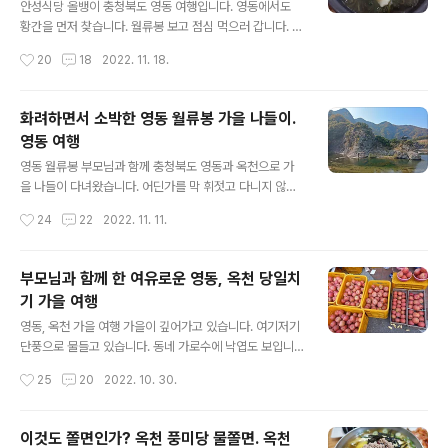
니다. 금강휴게소와 휴게소 주변은 금강유원지라 불립니
안성식당 올뱅이 충청북도 영동 여행입니다. 영동에서도
다. 옥천의 가볼 만한 곳을 선정한 옥천 9경 중 한 곳으로
황간을 먼저 찾습니다. 월류봉 보고 점심 먹으러 갑니다. 황
꼽힐 정도로 명소입니다. 금강휴게소 이름 그대로 금강을
간에서 꼭 먹어야 하는 것은 올뱅이입니다. 올뱅이로 만든
작성시간
20
18
2022. 11. 18.
끼고 있습니다. 금강휴게소는 금강의 상류여서 산과 강을
국밥과 조림을 만납니다. 밥 먹고 영동전통시장으로 이동
함께 만날 수 있습니다. 10월 말 단풍으로 ..
합니다. 영동군 황간면에는 올뱅이 음식 하는 식당이 여럿
있습니다. 일전에는 황간역 앞에 있는 식당 방문했습니다.
화려하면서 소박한 영동 월류봉 가을 나들이.
안성식당 처음 방문입니다. 식당이 월류봉에서 가깝습니
영동 여행
다. 주차장과 식당이 넓습니다. "황간에 오시면 올뱅이국밥
글 내용
입니다" 황간은 산이 깊고 물이 맑아 올뱅이가 잘 자란다고
영동 월류봉 부모님과 함께 충청북도 영동과 옥천으로 가
합니다. 올뱅이는 다슬기입니다. 충청도에서 올갱이라고
을 나들이 다녀왔습니다. 어딘가를 막 휘젓고 다니지 않고
많이 불립니다. 영동에서만큼은 올뱅이라 부르더군요. 예
계절을 느끼며 여유 있게 다녔습니다. 여행의 전체적인 모
작성시간
24
22
2022. 11. 11.
전에는 다슬기가 흔해서 어느 지역을 가더라도 볼 수 있었
습은 지난번 포스팅에서 소개했습니다. 이번 포스팅은 조
습니다. 지역마다 불리는 이름이 다르고요. ..
금 더 자세하게 들어가고자 합니다. 먼저 영동 월류봉 모습
을 소개합니다. 10월 27일 모습입니다. 출근 시간 피해서
부모님과 함께 한 여유로운 영동, 옥천 당일치
나왔지만 고속도로 들어가기가 힘듭니다. 오늘은 급할 거
기 가을 여행
없습니다. 마음의 여유를 갖습니다. 경부고속도로 망향휴
글 내용
게소에서 잠시 쉬어갑니다. 어묵, 뻥튀기 등 간식 먹습니다.
영동, 옥천 가을 여행 가을이 깊어가고 있습니다. 여기저기
화장실 다녀오는데 아주머니 일행이 저를 부릅니다. 사진
단풍으로 물들고 있습니다. 동네 가로수에 낙엽도 보입니
찍어 달라 시네요. 제가 또 기가 막히게 찍어드렸습니다. 아
다. 추워지기 전에 부모님 모시고 가을 나들이 떠납니다. 목
작성시간
25
20
2022. 10. 30.
주머니들이 사진 잘 나왔다며 좋아하십니다. 호두과자 몇
적지는 충청북도 영동과 옥천입니다. 박원숙의 같이 삽시
알을 선물로 줍니다. 다 주신다는 ..
다라는 프로그램이 있습니다. 박원숙, 혜은이 등 부모님 세
대 함께한 연예인들이 출연합니다. 무대가 옥천이었습니
이것도 쫄면인가? 옥천 풍미당 물쫄면. 옥천
다. 지금은 포항으로 옮겼습니다. 어머니가 프로그램을 즐