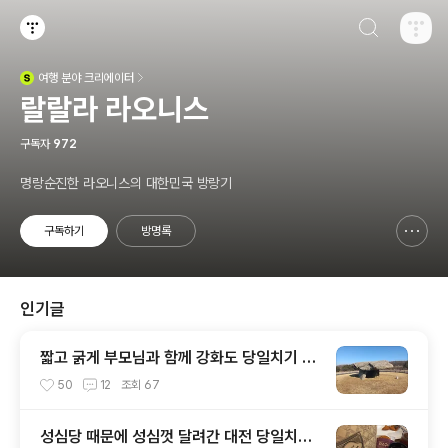
검색하기
티스토리
여행
분야 크리에이터
(새창열림)
랄랄라 라오니스
구독자
972
명랑순진한 라오니스의 대한민국 방랑기
구독하기
방명록
신고하기 레이어
열기
인기글
짧고 굵게 부모님과 함께 강화도 당일치기 가
족여행
50
12
조회
67
성심당 때문에 성심껏 달려간 대전 당일치기