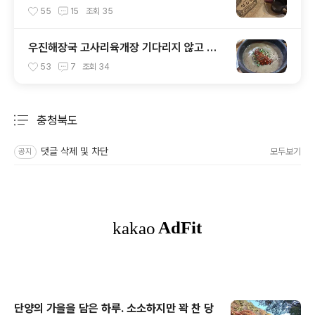
기차여행
55
15
조회
35
우진해장국 고사리육개장 기다리지 않고 먹
는 방법. 제주도 맛집
53
7
조회
34
충청북도
분류 전체보기
주요 글 목록
댓글 삭제 및 차단
모두보기
공지
단양의 가을을 담은 하루. 소소하지만 꽉 찬 당