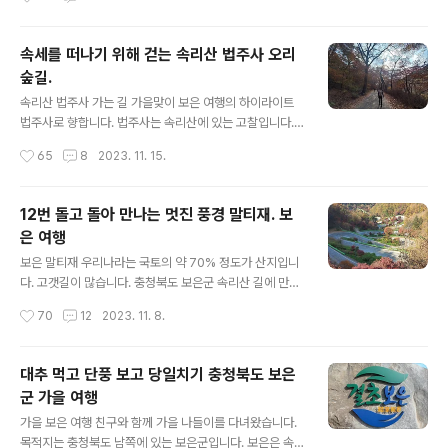
많이 막힌다는데 평일이고 단풍 절정이 꺾일 때여서인지
다. 보은은 대추 주산지로서 수많은 대추나무가 있습니다.
길이 한산합니다. 속리산과 법주사 이정표..
소나무는 정이품송이라는 하나의 나무를 말합니다. 11월
초 가을 단풍 나들이 여행길입니다. 속리산 법주사로 향합
속세를 떠나기 위해 걷는 속리산 법주사 오리
니다. 법주사 들어가기 전에 많은 식당이 모여 있습니다. 식
숲길.
당에서 밥 먹고 법주사까지 걸어갑니다. 일반인은 차 타고
글 내용
법주사 앞까지 갈 수 없습니다. 식당이 모여 있는 곳을 지나
속리산 법주사 가는 길 가을맞이 보은 여행의 하이라이트
면 천막들이 모여있습니다. 대추 파는 곳입니다. 보은, 경
법주사로 향합니다. 법주사는 속리산에 있는 고찰입니다.
산, 군위, 밀양 등에서 대추를 많이 재배합니다. 이 중에서
법주사가 속한 행정구역이 보은군 속리산면입니다. 점심을
작성시간
65
8
2023. 11. 15.
보은과 경산은 대추 지리적 표시제로 등록된 대표 산지입
든든하게 먹고 법주사까지 걸어갑니다. 가을 따스한 햇살
니다. 제가 갔을 때는 대략 10개 ..
아래 숲길에서 단풍 보며 걷는 기분이 좋습니다. 말티재를
지나 법주사로 향합니다. 말티재를 거치지 않고 법주사로
12번 돌고 돌아 만나는 멋진 풍경 말티재. 보
바로 갈 수도 있습니다. 법주사로 들어가기 전 거리에는 상
은 여행
가들이 모여 있습니다. 법주사 상가 입구에 대형 주차장이
글 내용
있습니다. 버스는 안으로 들어가지 말고 입구에 주차하라
보은 말티재 우리나라는 국토의 약 70% 정도가 산지입니
고 합니다. 상가 있는 곳에서 버스가 차 돌리기 힘든 구조입
다. 고갯길이 많습니다. 충청북도 보은군 속리산 길에 만나
니다. 보은 내려가기 전 맛집 검색으로 찾은 식당이 있습니
는 말티재는 멋진 풍경으로 유명한 고갯길입니다. 보으로
작성시간
70
12
2023. 11. 8.
다. 식당 앞까지 왔는데 주차할 곳이 없습니다. 법주사 소형
떠난 가을 여행. 첫 번째 목적지는 말티재입니다. 보은은 충
주차장에 주차하고 식당까지 걸어가..
청북도 남쪽에 있습니다. 남한만 놓고 볼 때 중심에 있습니
다. 대전, 청주와는 1시간 거리이고요. 경기도 평택 집에서
대추 먹고 단풍 보고 당일치기 충청북도 보은
아침 일찍 출발합니다. 생각보다 거리가 꽤 됩니다. 평택에
군 가을 여행
서 보은까지 2시간 정도 걸리더군요. 보은 읍내를 지나 말
글 내용
티재로 향합니다. 11월 초 단풍으로 물들기도 했고 나뭇잎
가을 보은 여행 친구와 함께 가을 나들이를 다녀왔습니다.
이 떨어지기도 했습니다. 강설 시 말티재 진입금지 안내판
목적지는 충청북도 남쪽에 있는 보은군입니다. 보은은 속