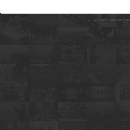
라오니스's Blog is powered by Text