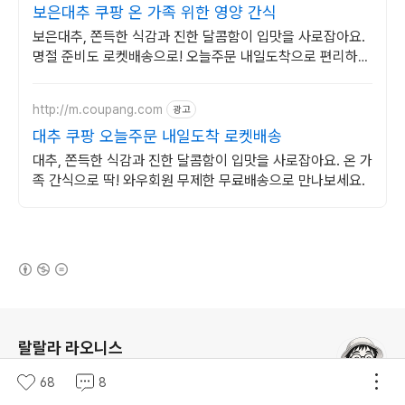
보은대추 쿠팡 온 가족 위한 영양 간식
보은대추, 쫀득한 식감과 진한 달콤함이 입맛을 사로잡아요.
명절 준비도 로켓배송으로! 오늘주문 내일도착으로 편리하게
받으세요.
http://m.coupang.com
광고
대추 쿠팡 오늘주문 내일도착 로켓배송
대추, 쫀득한 식감과 진한 달콤함이 입맛을 사로잡아요. 온 가
족 간식으로 딱! 와우회원 무제한 무료배송으로 만나보세요.
(새창열림)
로그 정보
랄랄라 라오니스
(새창열림)
여행
분야 크리에이터
68
8