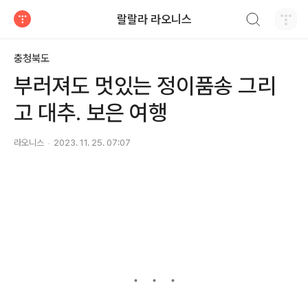
검색하기
랄랄라 라오니스
티스토리
충청북도
부러져도 멋있는 정이품송 그리
고 대추. 보은 여행
라오니스
2023. 11. 25. 07:07